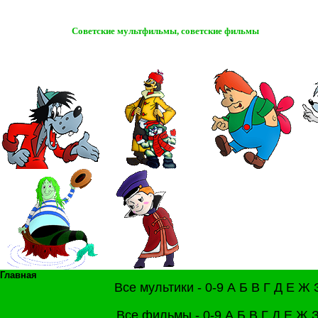
Советские мультфильмы, советские фильмы
Главная
Все мультики -
0-9
А
Б
В
Г
Д
Е
Ж
Все фильмы -
0-9
А
Б
В
Г
Д
Е
Ж