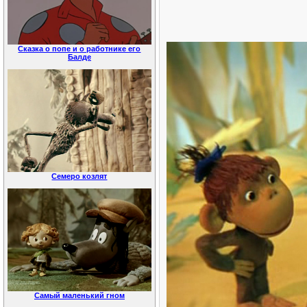
Сказка о попе и о работнике его
Балде
Семеро козлят
Самый маленький гном