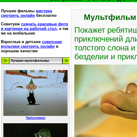
Лучшие фильмы
мистика
Мультфильм 3
смотреть онлайн
бесплатно
Советуем
скачать красивые фото
Покажет ребятиш
и картинки на рабочий стол
, а так
же на мобильник
приключений длин
Взрослые и детские
советские
толстого слона и
мультики смотреть онлайн
в
хорошем качестве
безделии и прик
Лучшие мультфильмы
Чиполлино