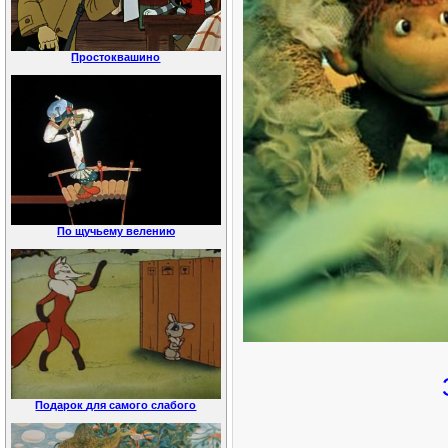
Простоквашино
По щучьему велению
Подарок для самого слабого