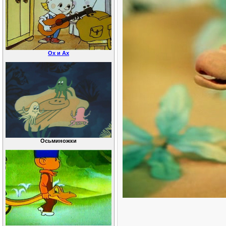
Ох и Ах
Осьминожки