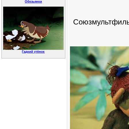
Обезьянки
Союзмультфильм
Гадкий утёнок