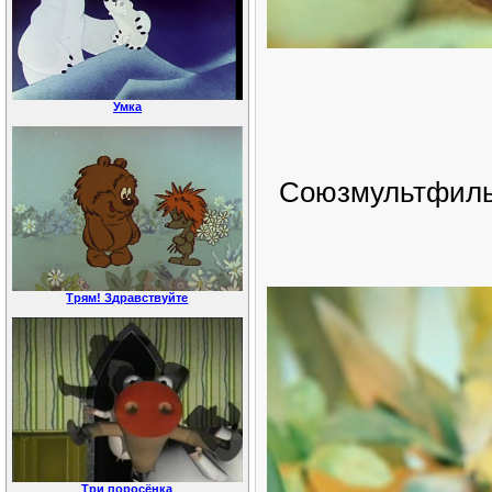
Умка
Союзмультфильм
Трям! Здравствуйте
Три поросёнка