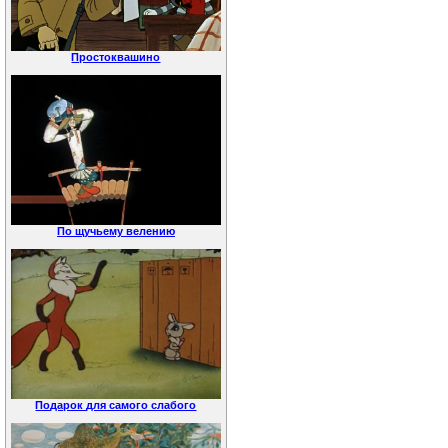
Простоквашино
По щучьему велению
Подарок для самого слабого