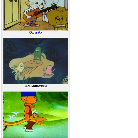
Ох и Ах
Осьминожки