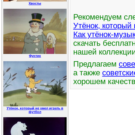
Хвосты
Рекомендуем сл
Утёнок, который 
Как утёнок-музы
скачать бесплатн
нашей коллекции
Фунтик
Предлагаем
сов
а также
советск
хорошем качест
Утёнок, который не умел играть в
футбол