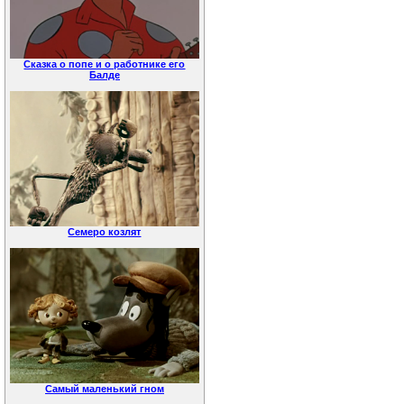
Сказка о попе и о работнике его
Балде
Семеро козлят
Самый маленький гном