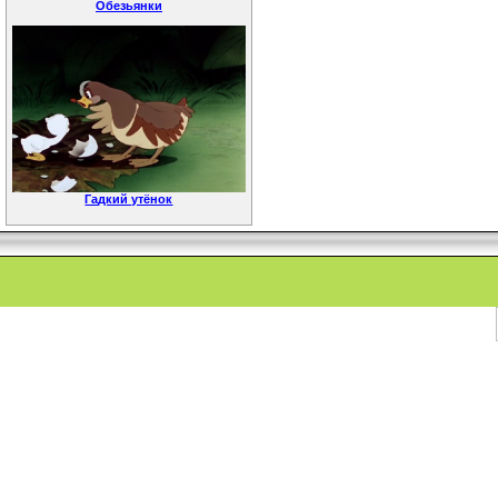
Обезьянки
Гадкий утёнок