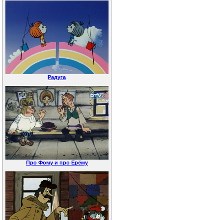
Радуга
Про Фому и про Ерёму