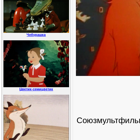
Чебурашка
Цветик-семицветик
Союзмультфильм,