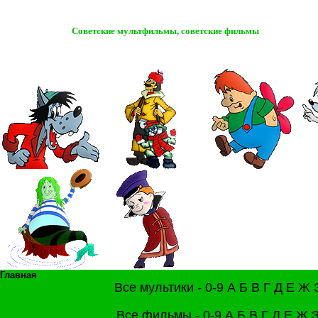
Советские мультфильмы, советские фильмы
Главная
Все мультики -
0-9
А
Б
В
Г
Д
Е
Ж
Все фильмы -
0-9
А
Б
В
Г
Д
Е
Ж